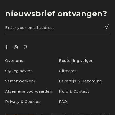
waarin het geleverd is
Wij betalen je terug op dezelfde wijze waarop je
nieuwsbrief ontvangen?
betaald hebt, binnen 30 dagen na het retour sturen.
Over ons
Bestelling volgen
Styling advies
Giftcards
Samenwerken?
Levertijd & Bezorging
Algemene voorwaarden
Hulp & Contact
Privacy & Cookies
FAQ