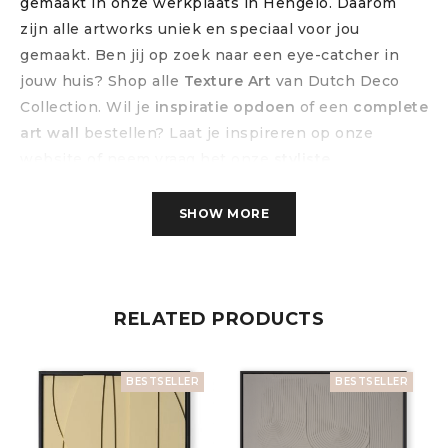
gemaakt in onze werkplaats in Hengelo. Daarom
zijn alle artworks uniek en speciaal voor jou
gemaakt. Ben jij op zoek naar een eye-catcher in
jouw huis? Shop alle
Texture Art
van Dutch Deco
Collection. Wil je
inspiratie opdoen
of een
complete
art wall
bestellen? Laat je inspireren op onze
website of neem vraag het onze
styliste
.
Volg ons op social media!
SHOW MORE
RELATED PRODUCTS
Bezorging
BESTSELLER
BESTSELLER
De Leto bestellen? Onze verzendpartner Logique
brengt hem veilig bij jou thuis!