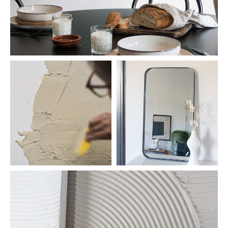
handmade
spiegels
texture art