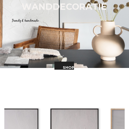
WANDDECORATIE
Trendy & handmade
SHOP
DE
COLLECTIE