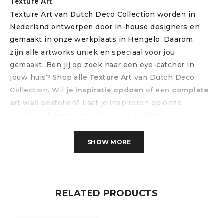
Texture Art
Texture Art van Dutch Deco Collection worden in
Nederland ontworpen door in-house designers en
gemaakt in onze werkplaats in Hengelo. Daarom
zijn alle artworks uniek en speciaal voor jou
gemaakt. Ben jij op zoek naar een eye-catcher in
jouw huis? Shop alle
Texture Art
van Dutch Deco
Collection. Wil je
inspiratie opdoen
of een
complete
art wall
bestellen? Laat je inspireren op onze
website of neem vraag het onze
styliste
.
Volg ons op social media!
SHOW MORE
RELATED PRODUCTS
Bezorging