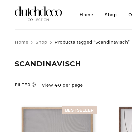
Home
Shop
O
Home
Shop
Products tagged “Scandinavisch”
SCANDINAVISCH
FILTER
View
40
per page
BESTSELLER