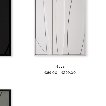
Nova
0
€
89,00
–
€
199,00