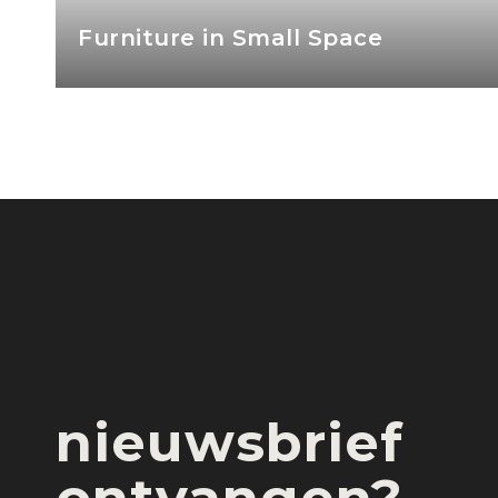
Coffee Table
nieuwsbrief
ontvangen?