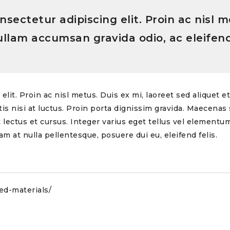
sectetur adipiscing elit. Proin ac nisl m
Nullam accumsan gravida odio, ac eleifend
lit. Proin ac nisl metus. Duis ex mi, laoreet sed aliquet e
s nisi at luctus. Proin porta dignissim gravida. Maecenas s
ctus et cursus. Integer varius eget tellus vel elementum.
lam at nulla pellentesque, posuere dui eu, eleifend felis.
led-materials/