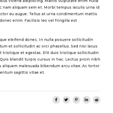
sus viverra adipiscing. Mattis vulputate enim nulla
c nam aliquam sem et. Morbi tempus iaculis urna id
auctor eu augue. Tellus at urna condimentum mattis
nec enim. Facilisis leo vel fringilla est
ue eleifend donec. In nulla posuere sollicitudin
m et sollicitudin ac orci phasellus. Sed nisi lacus
 tristique et egestas. Elit duis tristique sollicitudin
 Quis blandit turpis cursus in hac. Lectus proin nibh
s aliquam malesuada bibendum arcu vitae. Ac tortor
entum sagittis vitae et.