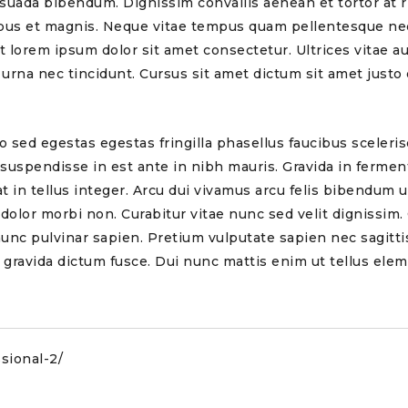
uada bibendum. Dignissim convallis aenean et tortor at ri
tibus et magnis. Neque vitae tempus quam pellentesque ne
t lorem ipsum dolor sit amet consectetur. Ultrices vitae 
na nec tincidunt. Cursus sit amet dictum sit amet justo do
sed egestas egestas fringilla phasellus faucibus scelerisq
suspendisse in est ante in nibh mauris. Gravida in fermentu
 at in tellus integer. Arcu dui vivamus arcu felis bibendum ut
 dolor morbi non. Curabitur vitae nunc sed velit dignissim.
unc pulvinar sapien. Pretium vulputate sapien nec sagitti
 gravida dictum fusce. Dui nunc mattis enim ut tellus elem
ssional-2/