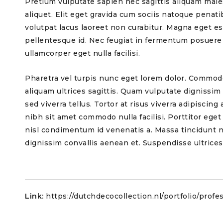
Pretium vulputate sapien nec sagittis aliquam males
aliquet. Elit eget gravida cum sociis natoque pena
volutpat lacus laoreet non curabitur. Magna eget es
pellentesque id. Nec feugiat in fermentum posuere ur
ullamcorper eget nulla facilisi.
Pharetra vel turpis nunc eget lorem dolor. Commodo 
aliquam ultrices sagittis. Quam vulputate dignissim 
sed viverra tellus. Tortor at risus viverra adipiscing
nibh sit amet commodo nulla facilisi. Porttitor eget
nisl condimentum id venenatis a. Massa tincidunt n
dignissim convallis aenean et. Suspendisse ultrices
Link:
https://dutchdecocollection.nl/portfolio/profe